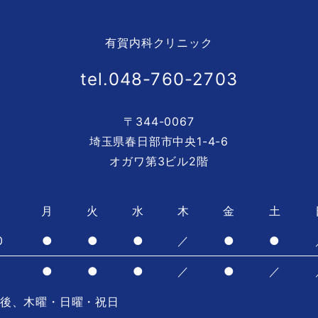
有賀内科クリニック
tel.048-760-2703
〒344-0067
埼玉県春日部市中央1-4-6
オガワ第3ビル2階
月
火
水
木
金
土
0
●
●
●
／
●
●
0
●
●
●
／
●
／
後、木曜・日曜・祝日