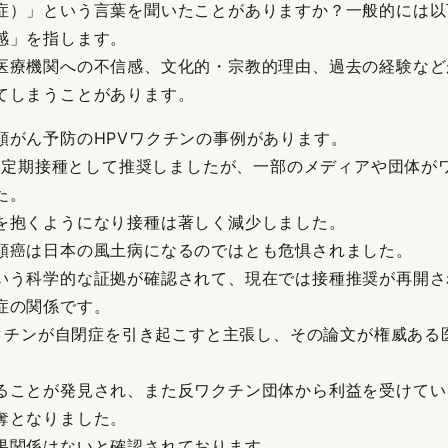
症）」という言葉を聞いたことがありますか？一般的には以
感」を指します。
医療機関への不信感、文化的・宗教的理由、過去の経験など
てしまうことがあります。
頸がん予防のHPVワクチンの事例があります。
ンを定期接種として推奨しましたが、一部のメディアや団体
た。
を抱くようになり接種は著しく減少しました。
頸癌は日本の風土病になるのではとも危惧されました。
いう科学的な証拠が確認されて、現在では接種推奨が再開さ
症の関係です。
ワクチンが自閉症を引き起こすと主張し、その論文が権威あ
ることが発見され、また反ワクチン団体から利益を受けてい
奪となりました。
果関係はないと確認されております。