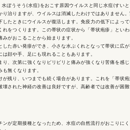
、水ぼうそう(水痘)をおこす原因ウイルスと同じ水痘(すい
かり治りますが、ウイルスは消滅したわけではありません。
下したときにウイルスが復活します。免疫力の低下によって
くれをつくります。この帯状の症状から「帯状疱疹」といわ
痛みがおこることから始まります。
とした赤い発疹ができ、小さな水ぶくれとなって帯状に広が
には顔や手、足にも現れることもあります。
まり、次第に強くなりピリピリと痛みが強くなり苦痛を感じ
みも無くなります。
けが残り、いつまでも続く場合があります。これを「帯状疱
破壊された神経の改善は良好ですが、高齢者では改善が困難
チンが定期接種となったため、水痘の自然流行がおこりにく