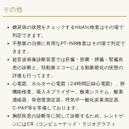
その他
糖尿病の状態をチェックするHbA1c検査はその場で
判定できます。
不整脈の治療に有用なPT-INR検査はその場で判定で
きます。
超音波画像診断装置では肝臓・胆嚢・膵臓・腎臓疾
患の診断と、頚動脈エコーによる動脈硬化の状態の
評価も行ってます。
心電図、ホルター心電図（24時間記録心電図）、肺
機能検査、吸入ネブライザー、酸素システム、酸素
濃縮器、骨密度測定器、呼気中一酸化炭素測定器、
C-PAP等を常備しております。
胸部疾患の診断等に関して診断するため、レントゲ
ンにはCR（コンピューテッド・ラジオグラフィ