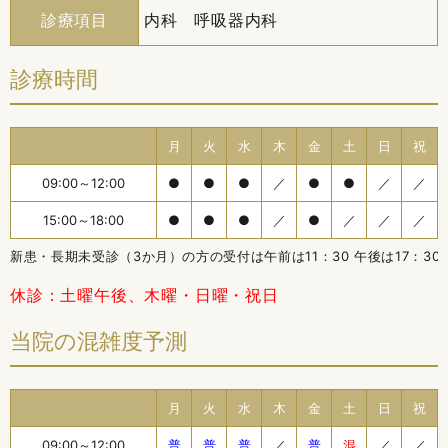
診療項目
内科 呼吸器内科
診療時間
月
火
水
木
金
土
日
祝
09:00～12:00
●
●
●
／
●
●
／
／
15:00～18:00
●
●
●
／
●
／
／
／
新患・長期未受診（3か月）の方の受付は午前は11：30 午後は17：3
休診：土曜午後、木曜・日曜・祝日
当院の混雑度予測
月
火
水
木
金
土
日
祝
09:00～12:00
普
普
普
／
普
混
／
／