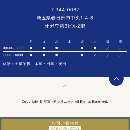
〒344-0067
埼玉県春日部市中央1-4-6
オガワ第3ビル2階
月
火
水
木
金
土
日
祝
09:00～12:00
●
●
●
／
●
●
／
／
15:00～18:00
●
●
●
／
●
／
／
／
休診：土曜午後、木曜・日曜・祝日
Copyright © 有賀内科クリニック All Rights Reserved.
お問い合わせ