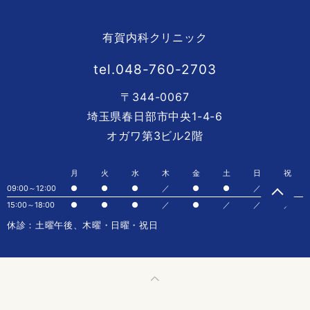
有賀内科クリニック
tel.048-760-2703
〒344-0067
埼玉県春日部市中央1-4-6
オガワ第3ビル2階
月
火
水
木
金
土
日
祝
09:00～12:00
●
●
●
／
●
●
／
／
15:00～18:00
●
●
●
／
●
／
／
／
休診：土曜午後、木曜・日曜・祝日