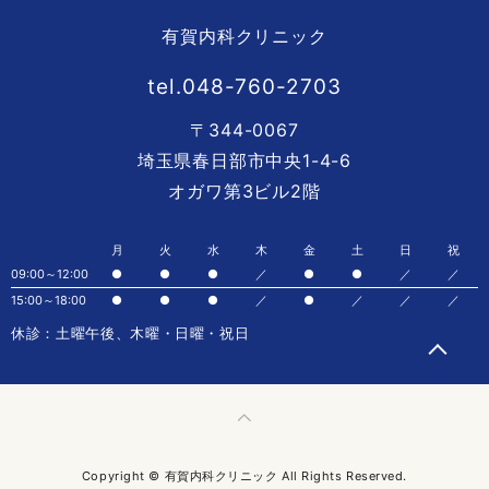
有賀内科クリニック
tel.048-760-2703
〒344-0067
埼玉県春日部市中央1-4-6
オガワ第3ビル2階
月
火
水
木
金
土
日
祝
09:00～12:00
●
●
●
／
●
●
／
／
15:00～18:00
●
●
●
／
●
／
／
／
休診：土曜午後、木曜・日曜・祝日
Copyright © 有賀内科クリニック All Rights Reserved.