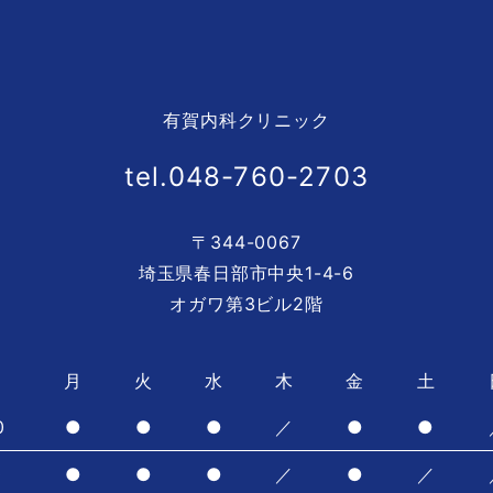
有賀内科クリニック
tel.048-760-2703
〒344-0067
埼玉県春日部市中央1-4-6
オガワ第3ビル2階
月
火
水
木
金
土
0
●
●
●
／
●
●
0
●
●
●
／
●
／