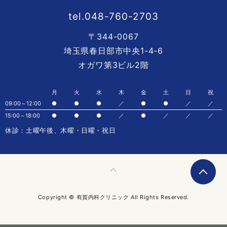
tel.048-760-2703
〒344-0067
埼玉県春日部市中央1-4-6
オガワ第3ビル2階
月
火
水
木
金
土
日
祝
09:00～12:00
●
●
●
／
●
●
／
／
15:00～18:00
●
●
●
／
●
／
／
／
休診：土曜午後、木曜・日曜・祝日
Copyright © 有賀内科クリニック All Rights Reserved.