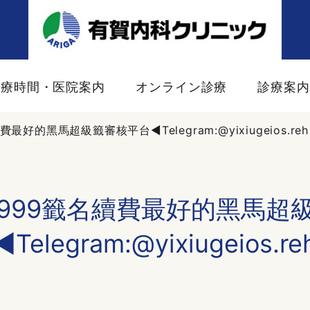
診療時間・医院案内
オンライン診療
診療案
最好的黑馬超級籤審核平台◀️Telegram:@yixiugeios.reh
 1999籤名續費最好的黑馬超
◀️Telegram:@yixiugeios.re