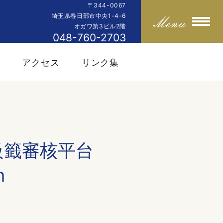
〒344-0067
埼玉県春日部市中央1-4-6
オガワ第3ビル2階
048-760-2703
内
アクセス
リンク集
級籤審核平台
h