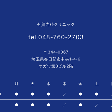
有賀内科クリニック
tel.048-760-2703
〒344-0067
埼玉県春日部市中央1-4-6
オガワ第3ビル2階
月
火
水
木
金
土
0
●
●
●
／
●
●
0
●
●
●
／
●
／