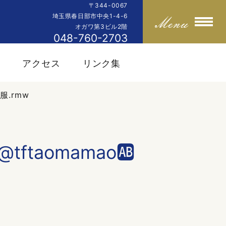
〒344-0067
埼玉県春日部市中央1-4-6
オガワ第3ビル2階
048-760-2703
内
アクセス
リンク集
服.rmw
taomamao🆎