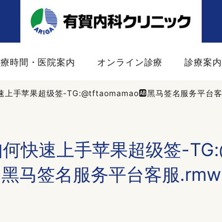
診療時間・医院案内
オンライン診療
診療案
上手苹果超级签-TG:@tftaomamao🆎黑马签名服务平台客
何快速上手苹果超级签-TG:@tf
黑马签名服务平台客服.rmw