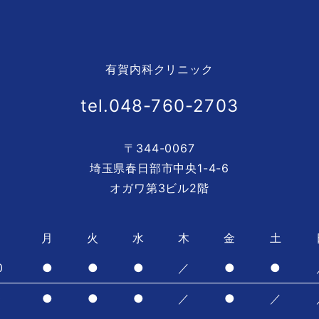
有賀内科クリニック
tel.048-760-2703
〒344-0067
埼玉県春日部市中央1-4-6
オガワ第3ビル2階
月
火
水
木
金
土
0
●
●
●
／
●
●
0
●
●
●
／
●
／